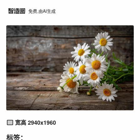
免费,由AI生成
宽高 2940x1960
标签：