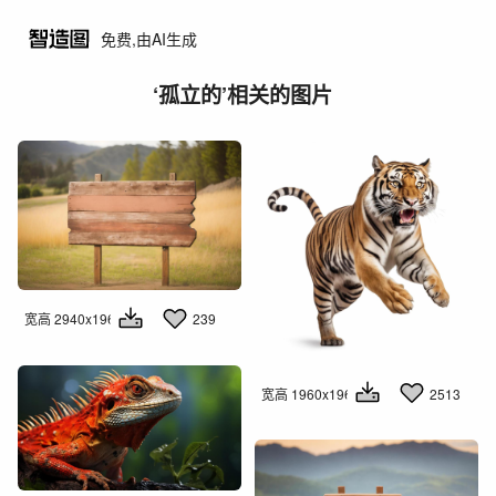
免费,由AI生成
‘孤立的’相关的图片
宽高 2940x1960
239
宽高 1960x1960
2513