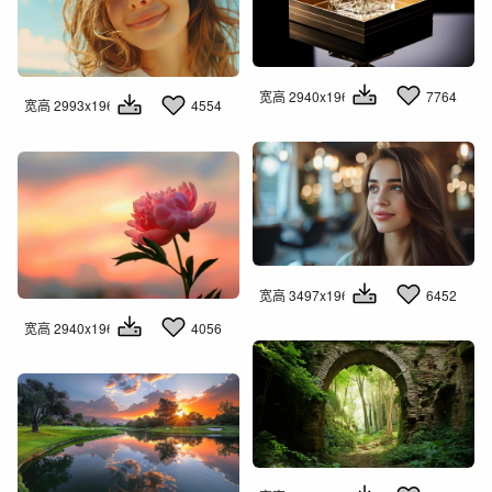
宽高 2940x1960
7764
宽高 2993x1960
4554
宽高 3497x1960
6452
宽高 2940x1960
4056