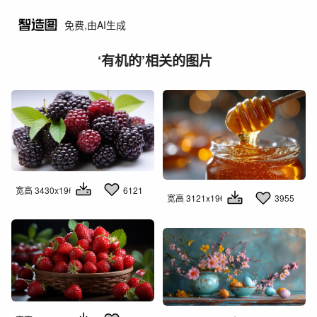
免费,由AI生成
‘有机的’相关的图片
宽高 3430x1960
6121
宽高 3121x1960
3955