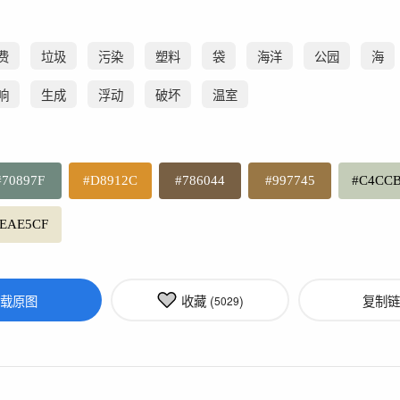
费
垃圾
污染
塑料
袋
海洋
公园
海
响
生成
浮动
破坏
温室
#70897F
#D8912C
#786044
#997745
#C4CC
EAE5CF
载原图
收藏 (
)
复制链
5029