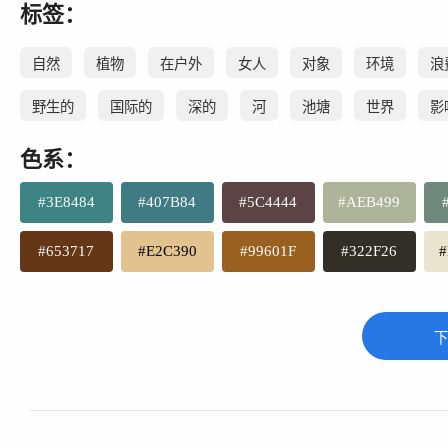
标签：
自然
植物
在户外
女人
对象
环境
浪
野生的
国际的
深的
河
池塘
世界
影
色系：
#3E8484
#407B84
#5C4444
#AEB499
#653717
#E2C390
#99601F
#322F26
#
下