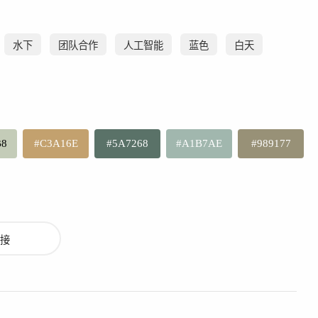
水下
团队合作
人工智能
蓝色
白天
B8
#C3A16E
#5A7268
#A1B7AE
#989177
接