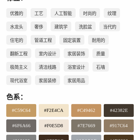
优雅的
工艺
人工智能
时尚的
纹理
水龙头
奢侈
建筑学
洗脸盆
当代的
住宅的
管道工程
固定装置
耐用的
翻新工程
室内设计
家居装饰
质量
极简主义
清洁线路
浴室设计
石墙
现代浴室
家居装修
家居用品
色系：
#C59C64
#F2E4CA
#C49462
#42382E
#6F6A66
#F0E5D8
#7E7669
#917C64