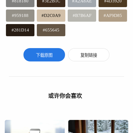
#818180
#3E2B1C
#A2A8AE
#4D3920
#959188
#D2C0A9
#B7B6AF
#AF9D85
#281D14
#655645
下载原图
复制链接
或许你会喜欢