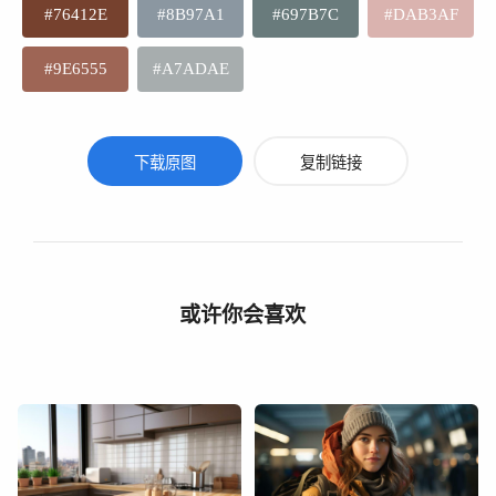
#76412E
#8B97A1
#697B7C
#DAB3AF
#9E6555
#A7ADAE
下载原图
复制链接
或许你会喜欢