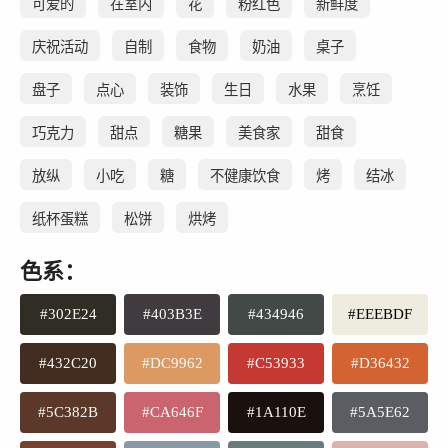
可爱的
在室内
花
粉红色
新鲜度
庆祝活动
自制
食物
奶油
桌子
盘子
点心
装饰
生日
水果
烹饪
巧克力
甜点
糖果
美食家
甜食
放纵
小吃
糖
不健康饮食
烤
结冰
纸杯蛋糕
松饼
烘烤
色系：
#302E24
#403B3E
#434946
#EEEBDF
#432C20
#DC9962
#C53933
#D36432
#5C382B
#CA646F
#1A110E
#5A5E62