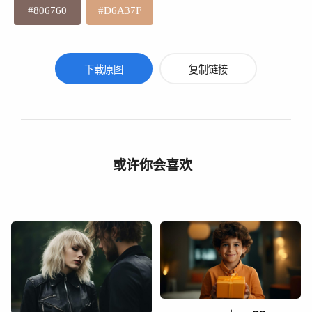
#806760
#D6A37F
下载原图
复制链接
或许你会喜欢