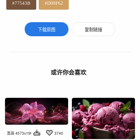
#77543B
#D09F62
下载原图
复制链接
或许你会喜欢
宽高 4573x1960
3740