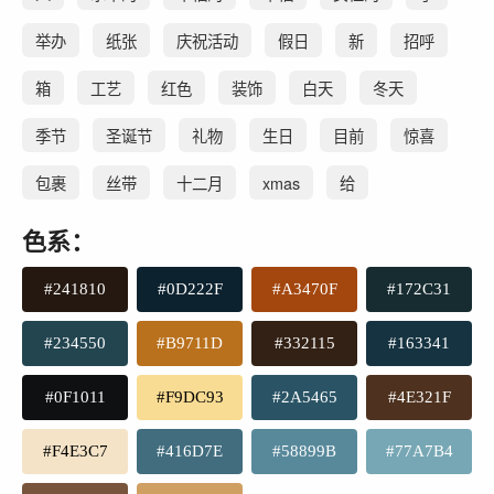
举办
纸张
庆祝活动
假日
新
招呼
箱
工艺
红色
装饰
白天
冬天
季节
圣诞节
礼物
生日
目前
惊喜
包裹
丝带
十二月
xmas
给
色系：
#241810
#0D222F
#A3470F
#172C31
#234550
#B9711D
#332115
#163341
#0F1011
#F9DC93
#2A5465
#4E321F
#F4E3C7
#416D7E
#58899B
#77A7B4