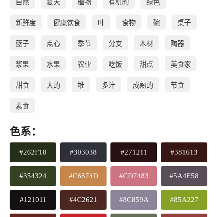
自然
夏天
植物
有机的
绿色
新鲜度
健康饮食
叶
食物
碗
桌子
篮子
点心
季节
分支
木材
陶器
浆果
水果
农业
吃饭
甜点
美食家
甜食
大的
堆
多汁
成熟的
节食
素食
色系：
#262F18
#303038
#271211
#381613
#354324
#C6874D
#CD7483
#5A4E58
#121011
#4C2621
#8C859A
#85A227