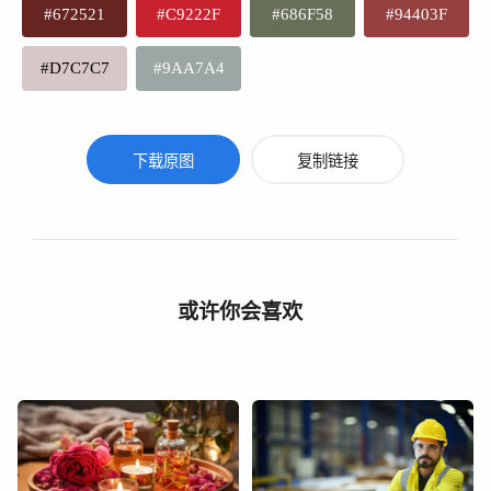
#672521
#C9222F
#686F58
#94403F
#D7C7C7
#9AA7A4
下载原图
复制链接
或许你会喜欢