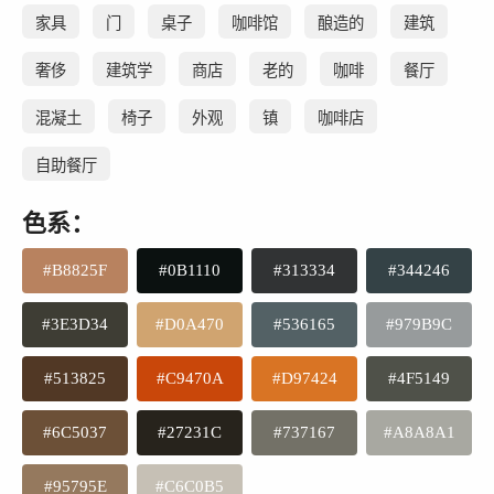
家具
门
桌子
咖啡馆
酿造的
建筑
奢侈
建筑学
商店
老的
咖啡
餐厅
混凝土
椅子
外观
镇
咖啡店
自助餐厅
色系：
#B8825F
#0B1110
#313334
#344246
#3E3D34
#D0A470
#536165
#979B9C
#513825
#C9470A
#D97424
#4F5149
#6C5037
#27231C
#737167
#A8A8A1
#95795E
#C6C0B5