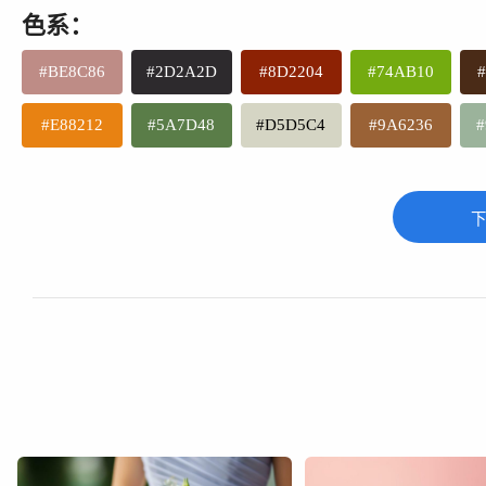
色系：
#BE8C86
#2D2A2D
#8D2204
#74AB10
#E88212
#5A7D48
#D5D5C4
#9A6236
#
下