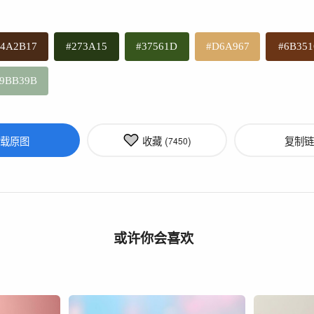
#4A2B17
#273A15
#37561D
#D6A967
#6B351
9BB39B
载原图
收藏 (
)
复制链
7450
或许你会喜欢