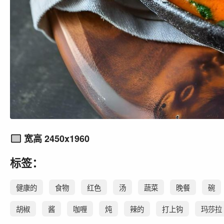
宽高 2450x1960
标签：
健康的
食物
红色
汤
蔬菜
晚餐
碗
胡椒
酱
咖喱
炖
辣的
打上钩
玛莎拉