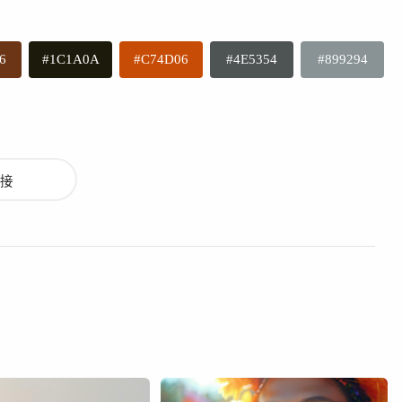
6
#1C1A0A
#C74D06
#4E5354
#899294
接