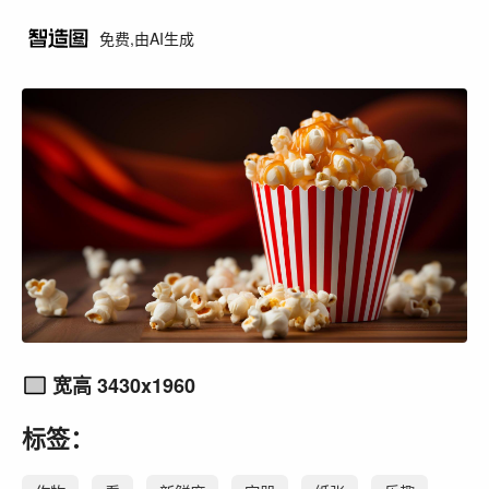
免费,由AI生成
宽高 3430x1960
标签：