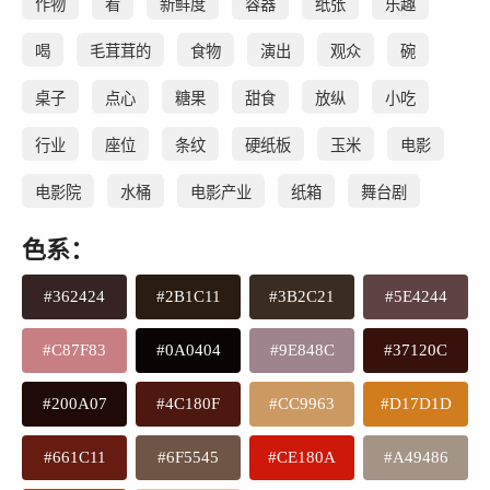
作物
看
新鲜度
容器
纸张
乐趣
喝
毛茸茸的
食物
演出
观众
碗
桌子
点心
糖果
甜食
放纵
小吃
行业
座位
条纹
硬纸板
玉米
电影
电影院
水桶
电影产业
纸箱
舞台剧
色系：
#362424
#2B1C11
#3B2C21
#5E4244
#C87F83
#0A0404
#9E848C
#37120C
#200A07
#4C180F
#CC9963
#D17D1D
#661C11
#6F5545
#CE180A
#A49486