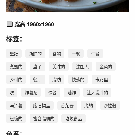
宽高 1960x1960
标签：
壁纸
新鲜的
食物
一餐
午餐
煮熟的
盘子
美味的
法国人
金色的
乡村的
餐厅
脂肪
快速的
卡路里
吃
炸薯条
快餐
油炸
让人发胖的
马铃薯
废旧物品
番茄酱
脆的
沙拉酱
松脆的
富含脂肪的
垃圾食品
色系：