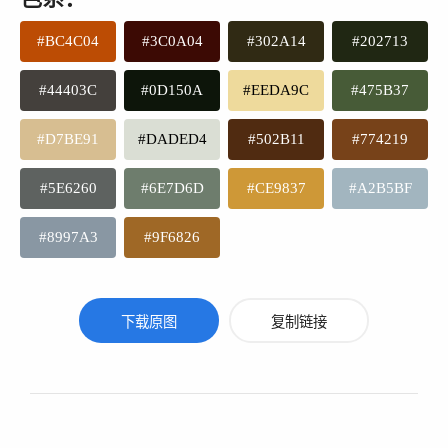
#BC4C04
#3C0A04
#302A14
#202713
#44403C
#0D150A
#EEDA9C
#475B37
#D7BE91
#DADED4
#502B11
#774219
#5E6260
#6E7D6D
#CE9837
#A2B5BF
#8997A3
#9F6826
下载原图
复制链接