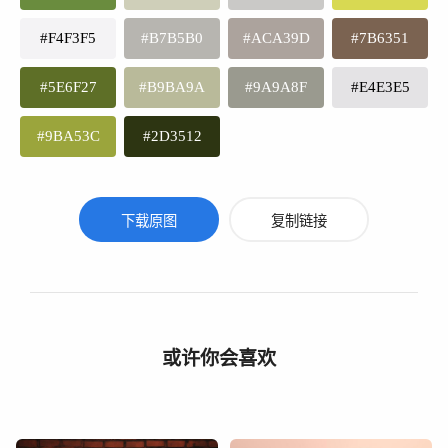
#F4F3F5
#B7B5B0
#ACA39D
#7B6351
#5E6F27
#B9BA9A
#9A9A8F
#E4E3E5
#9BA53C
#2D3512
下载原图
复制链接
或许你会喜欢