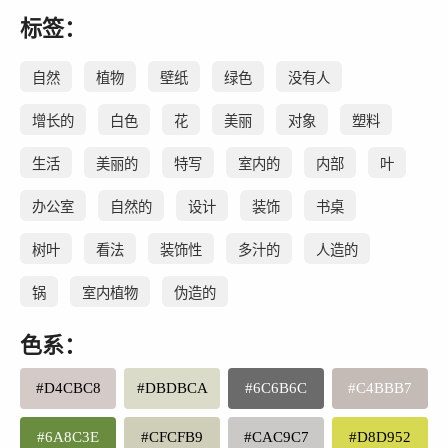
标签：
自然
植物
壁纸
绿色
没有人
增长的
白色
花
美丽
对象
塑料
生活
美丽的
特写
室内的
内部
叶
办公室
自然的
设计
装饰
书桌
树叶
看法
装饰性
多汁的
人造的
锅
室内植物
伪造的
色系：
#D4CBC8
#DBDBCA
#6C6B6C
#C4BBB7
#6A8C3E
#CFCFB9
#CAC9C7
#D8D952