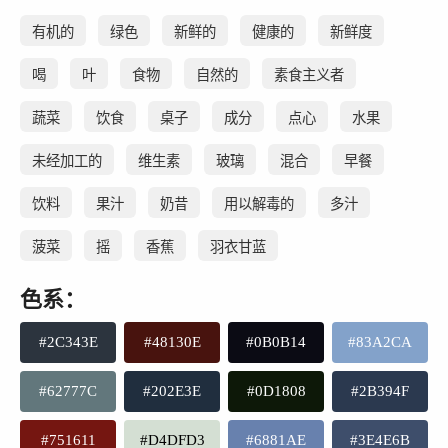
有机的
绿色
新鲜的
健康的
新鲜度
喝
叶
食物
自然的
素食主义者
蔬菜
饮食
桌子
成分
点心
水果
未经加工的
维生素
玻璃
混合
早餐
饮料
果汁
奶昔
用以解毒的
多汁
菠菜
摇
香蕉
羽衣甘蓝
色系：
#2C343E
#48130E
#0B0B14
#83A2CA
#62777C
#202E3E
#0D1808
#2B394F
#751611
#D4DFD3
#6881AE
#3E4E6B