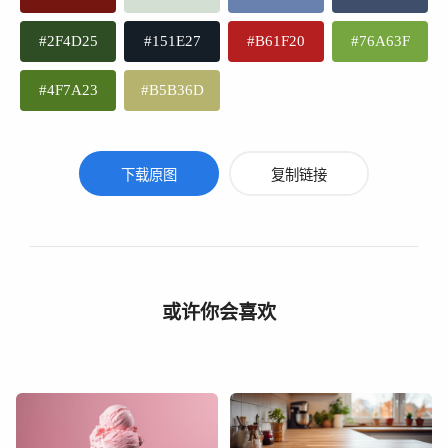
#2F4D25
#151E27
#B61F20
#76A63F
#4F7A23
#B5B36D
下载原图
复制链接
或许你会喜欢