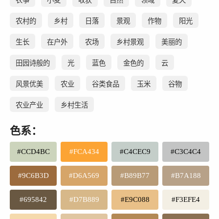
农村的
乡村
日落
景观
作物
阳光
生长
在户外
农场
乡村景观
美丽的
田园诗般的
光
蓝色
金色的
云
风景优美
农业
谷类食品
玉米
谷物
农业产业
乡村生活
色系：
#CCD4BC
#FCA434
#C4CEC9
#C3C4C4
#9C6B3D
#D6A569
#B89B77
#B7A188
#695842
#D7B889
#E9C088
#F3EFE4