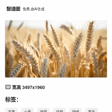
免费,由AI生成
宽高 3497x1960
标签：
农事
小麦
收获
自然
领域
夏天