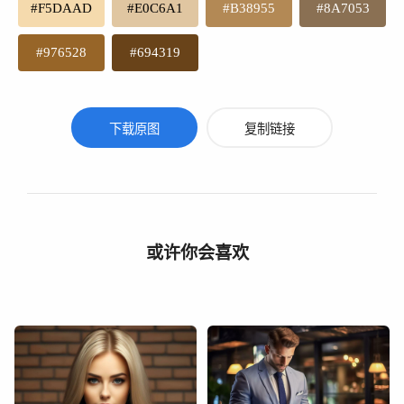
#F5DAAD
#E0C6A1
#B38955
#8A7053
#976528
#694319
下载原图
复制链接
或许你会喜欢