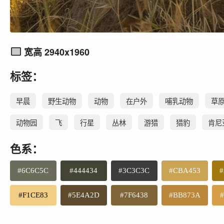
宽高 2940x1960
标签：
早晨
野生动物
动物
在户外
哺乳动物
草
动物园
飞
行星
丛林
游猎
猎豹
肯尼
色系：
#6C6C5C
#444434
#3C3C3C
#CBA453
#
#F1CE83
#5E4A2D
#7F6438
#BB873A