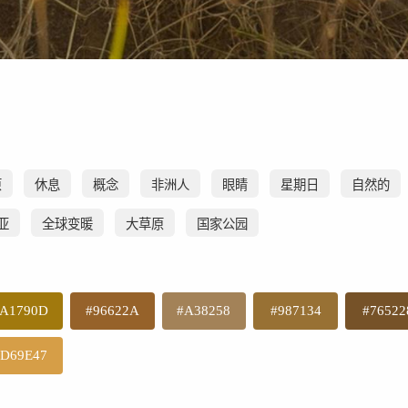
原
休息
概念
非洲人
眼睛
星期日
自然的
亚
全球变暖
大草原
国家公园
A1790D
#96622A
#A38258
#987134
#76522
#D69E47