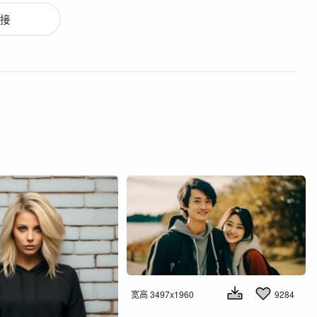
接
宽高 3497x1960
9284