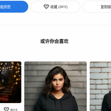
载原图
收藏 (
)
复制链
2872
或许你会喜欢
8515