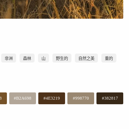
非洲
森林
山
野生的
自然之美
重的
8
#B2A698
#4E3219
#998770
#382817