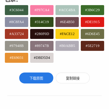
#3C6044
#F97CA4
#ACC4BA
#3B6C29
#8C8FA4
#314C19
#6E4B50
#DE1915
#A33724
#280F0D
#FACE12
#6D6E45
#97948B
#89747B
#B0ABB5
#5E2719
#E69031
#DBD5D4
下载原图
复制链接