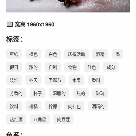
宽高 1960x1960
标签：
壁纸
橙色
白色
庆祝活动
酒精
喝
假日
甜的
自制
食物
红色
成分
装饰
冬天
圣诞节
水果
香料
芳香的
杯子
温暖的
热的
玻璃
饮料
柑橘
柠檬
肉桂色
酒精的
热红酒
八角星
肉豆蔻
色系：