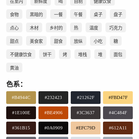
在室内
新鲜度
喝
自制
健康饮食
食物
黑暗的
一餐
午餐
桌子
盘子
点心
木材
乡村的
热
温度
巧克力
甜点
美食家
甜食
放纵
小吃
糖
不健康饮食
饼干
烤
堆栈
堆
面包
黄油
色系：
#B4944C
#232423
#21262F
#FBD47F
#1E100E
#BE4906
#3C3637
#4C484F
#361B15
#0A0909
#EFC79D
#612A11