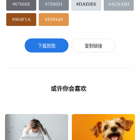
#67666E
#7E8691
#DAE0E6
#A2AAB4
#964F1A
#E09449
下载原图
复制链接
或许你会喜欢